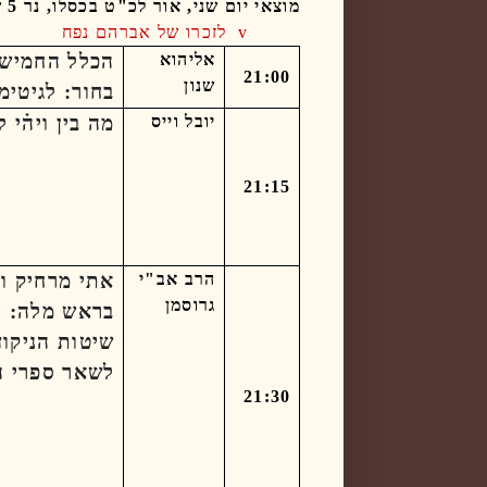
מוצאי יום שני, אור לכ"ט בכסלו, נר 5 של חנוכה -
v
לזכרו של אברהם נפח
אליהוא
הכלל החמישי
21:00
שנון
בחור: לגיטימ
יובל וייס
מה בין ויה֗י לב
21:15
הרב אב"י
אתי מרחיק וב
גרוסמן
בראש מלה: ה
שיטות הניקוד
לשאר ספרי ה
21:30