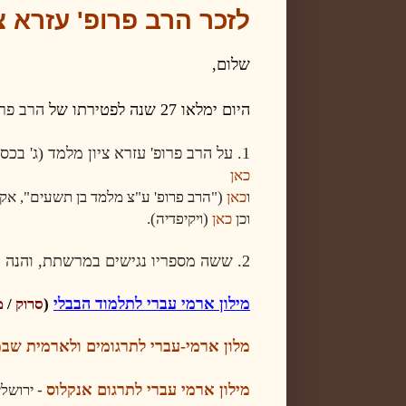
לזכר הרב פרופ' עזרא צ
שלום
,
ה
יום
י
מלאו 27 שנה לפטירתו של
הרב פרו
1.
על הרב פרופ
'
עזרא ציון מלמד (ג' בכס
כאן
ו
כאן
(
"
הרב פרופ' ע"צ מלמד בן תשעים
",
אקד
וכן
כאן
(ויקיפדיה)
.
2. שש
ה מספריו נגישים במרשתת
, והנה 
מילון ארמי עברי לתלמוד הבבלי
(
סרוק
/
מ
מלון ארמי-עברי לתרגומים ולארמית שב
מילון ארמי עברי לתרגום אנקלוס
-
ירושלי