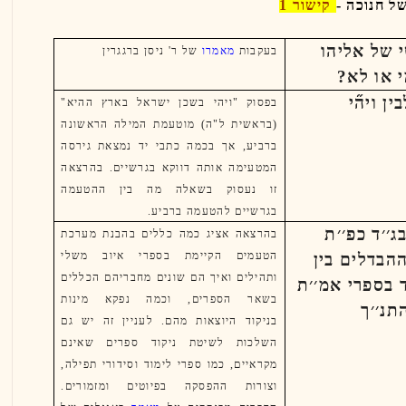
קישור 1
 של אליהו
בעקבות
מאמרו
של ר' ניסן ברגגרין
י או לא?
ין ויה֞י
בפסוק "ויהי בשכן ישראל בארץ ההיא"
(בראשית ל"ה) מוטעמת המילה הראשונה
ברביע, אך בכמה כתבי יד נמצאת גירסה
המטעימה אותה דווקא בגרשיים. בהרצאה
זו נעסוק בשאלה מה בין ההטעמה
בגרשיים להטעמה ברביע.
ג׳׳ד כפ׳׳ת
בהרצאה אציג כמה כללים בהבנת מערכת
הטעמים הקיימת בספרי איוב משלי
הבדלים בין
ותהילים ואיך הם שונים מחבריהם הכללים
 בספרי אמ׳׳ת
בשאר הספרים, וכמה נפקא מינות
תנ׳׳ך
בניקוד היוצאות מהם. לעניין זה יש גם
השלכות לשיטת ניקוד ספרים שאינם
מקראיים, כמו ספרי לימוד וסידורי תפילה,
וצורות ההפסקה בפיוטים ומזמורים.