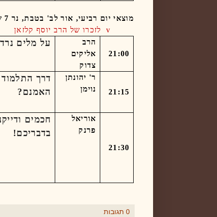
מוצאי יום רביעי, אור לב' בטבת, נר 7 של חנוכה -
v
לזכרו של הרב יוסף קלזאן
הרב
על מלים נרד
21:00
אליקים
צדוק
ר' יהונתן
דרך התלמוד 
נוימן
האמנם
?
21:15
אוריאל
חכמים ודייקנ
פרנק
בדבריכם!
21:30
0 תגובות