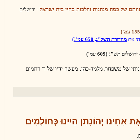
ותם של כמה מנהגות והלכות בחיי בית ישראל
-
ירושלים
תי את
מהדורת תשל"ג, 650 עמ'!
)
ירושלים
תש"ג
(609 עמ')
נותי של משפחת
מלמד-כהן,
מעשה ידיו של ר'
רחמים
 אָחִינוּ יְהוֹנָתָן הָיִינוּ כְּחוֹלְמִים
ם,