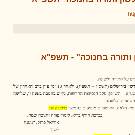
ht
 ותורה בחנוכה" - תשפ"א
ים על התורה ולשונה.
דש"
בירושלים (תשס"ז
–
תשע"ז), ולאחר 10 ימי עיון ביום האחרון של
שע"א
–
תש"פ), עקב הנסיבות החדשות,
נקיים בחנוכה בשנה זו, שלושה
ר בתורה ובלשונה
.
פיץ הלאה. הקישורים מופיעים בהמשך
ברקע צהוב
.
בברכת חורף בריא, לימוד פורה וחנוכה שמח,
אוריאל פרנק, "מענה
לשון"