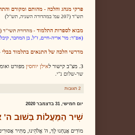
פרקי מנהג והלכה
- מהותם ומקורם והתהו
תש"ד
(
207 עמ'
במהדורה השניה,
תש"ל)
מבוא לספרות התלמוד
- מהדורת תשי"ד (155 עמ')
(אפ"ר: מר' אריה-חיים, ז"ל, בן המחבר,
קיבל
מדרשי הלכה של התנאים בתלמוד בבלי
-
3. מצ"ב
קישור
ל
אילן יוחסין
מפורט ואומ
שר-שלום נ"י
.
2 תגובות
יום חמישי, 31 בדצמבר 2020
שִׁיר הַמַּעֲלוֹת בְּשׁוּב ה' אֶת
מוֹדִים אֲנַחְנוּ לָךְ, ה' אֱלֹהֵינוּ, מַתִּיר אֲסוּרִי