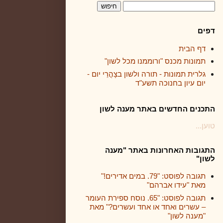
דפים
דף הבית
תמונות מכנס "ורוממנו מכל לשון"
גלרית תמונות - תורה ולשון בצָהֳרֵי יום -
יום עיון בחנוכה תשע"ד
התכנים החדשים באתר מענה לשון
טוען...
התגובות האחרונות באתר "מענה
לשון"
תגובה לפוסט: "79. במים אדירים!"
מאת "עידו אברהם"
תגובה לפוסט: "65. נוסח ספירת העומר
– עשרים ואחד או אחד ועשרים?" מאת
"מענה לשון"