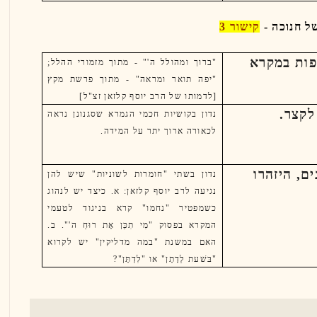
קישור 3
פות במקרא
"ברוך ומהולל ה'" - מתוך מזמורי ההלל;
"יפה תואר ומראה" - מתוך פרשת מקץ
[לדמותו של הרב יוסף קלזאן זצ"ל]
לקצר.
נדון בקושיות חכמי הגמרא שסגנונן נראה
לכאורה ארוך יתר על המידה.
ים, היזהרו
נדון בשתי "חומרות לשוניות" שיש להן
נגיעה לרב יוסף קלזאן: א. כיצד יש לנהוג
כשמפטיר "נחמו" קרא בניגוד לטעמי
המקרא בפסוק "מִי תִכֵּן אֶת רוּחַ ה'". ב.
האם במשנת "במה מדליקין" יש לקרוא
"בּשׁעת לֵדָתָן" או "לִדְתָּן"?