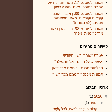
תגובה לפוסט: "17. נוסח הברכה על
ישיבה בסוכה" מאת "מענה לשון"
תגובה לפוסט: "88. רְאובן, ראוּבני,
קורְאים וקורִאים" מאת "משתמש
אנונימי (לא מזוהה)"
תגובה לפוסט: "52. ברוך מרדֳכי או
מרדְכי" מאת "אפ"ר"
קישורים מהירים
אגודת "שוחרי לשון הקודש"
"לשמוע אל הרינה ואל התפילה"
הקלטות מכנס "ורוממנו מכל לשון"
תמונות מכנס "ורוממנו מכל לשון"
ארכיון הבלוג
(1)
2026
▼
▼
ינואר
(1)
"קָרוֹב ה' לְכָל קֹרְאָיו, לְכֹל אֲשֶׁר