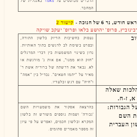
הדברים מבוססים על
מאמר
באנגלית של
המחבר.
ש, נר 6 של חנוכה
-
קישור 2
ינוביץ, פרופ' יהושע בלאו ופרופ' יעקב שויקה
ב
נעסוק בחשיבות הדיוק בלשון התורה,
ובפרט בשימת לב לדגשים בתוך האותיות.
נדון בשינוי המשמעות בין דברי המרגלים
"חזק הוא ממנּו", אם אות נ' מודגשת או
לא. נבאר את דרשתה של ברוריה אשת ר'
מאיר על "יתמו חטּאים". נבדיל בין "אמּה"
ו"חיּה" עם דגש ובלעדיו.
הלכות שאלה
א, ז-ח.
ל הגבורות:
בהרצאה אסקור את משמעויות השם
'גבורה' ושמות נוספים משורש זה בלשון
ת השם
המקרא ובלשון חכמים, ואפרש על פי עיון
ון העברית
זה מספר מאמרים סתומים.