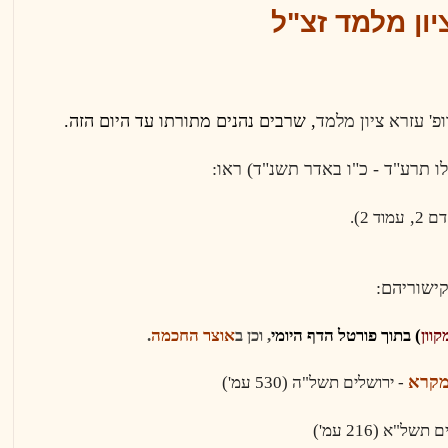
יון מלמד זצ"ל
פ' עזרא ציון מלמד
, שרבים נהנים מתורתו עד היום הזה.
לו תרע"ד - כ"ו באדר תשנ"ד) ראו
:
,
ם 2
עמוד 2).
קישוריהם
:
קוון
) בתוך
פורטל הדף היומי
, וכן ב
אוצר החכמה
.
מקרא
-
ירושלים
תשל"
ה
(
530
עמ')
ם
תשל"א
(216 עמ')