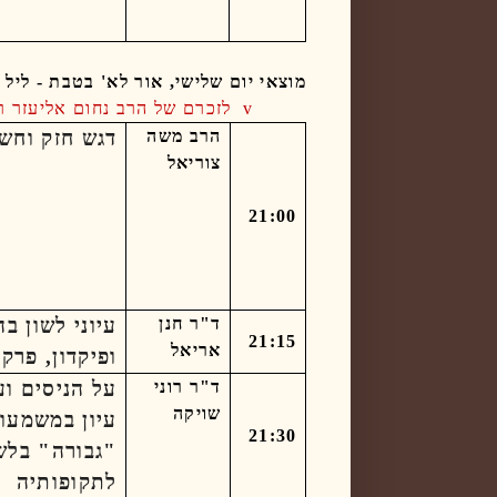
מוצאי יום שלישי, אור לא' בטבת - ליל ראש חוד
v
לזכרם של הרב נחום אליעזר רב
הרב משה
דגש חזק וחשו
צוריאל
21:00
ד"ר חנן
עיוני לשון ב
21:15
אריאל
ופיקדון, פרק 
ד"ר רוני
על הניסים וע
שויקה
עיון במשמעו
21:30
"גבורה" בלש
לתקופותיה