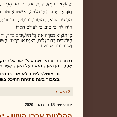
שֶׁהוֹצֵאתָנוּ מֵאֶרֶץ מִצְרַיִם, וּפְדִיתָנוּ מִבֵּית ע
וְאַף אֶת יְהוֹנָתָן בֶּן מַלְכָּה, וְאִשְׁתּוֹ אֶסְתֵּר, בְּ
מִמַּסְגֵּר הוֹצֵאתָ, מוֹסְרוֹתָיו נִתַּקְתָּ, וּדְרוֹר קָרָ
הוֹדוּ לַה' כִּי טוֹב, כִּי לְעוֹלָם חַסְדּוֹ!
כֵּן תּוֹצִיא מִצָּרָה אֶת כָּל הַיּוֹשְׁבִים בָּדָד, וְתוֹ
הַיּוֹשְׁבִים בְּבוֹר גָּלוּת, בְּאֹנֶס אוֹ בְּרָצוֹן, הָשֵׁ
וְשָׁבוּ בָנִים לִגְבוּלָם!
נכתב בסייעתא דשמיא ע"י אוריאל פרנק, יום חמ
אֶתְכֶם מִן הָאָרֶץ הַזֹּאת אֶל הָאָרֶץ אֲשֶׁר נִשְ
E
מומלץ ליחיד לאומרו בברכות 
בציבור בעת פתיחת ההיכל בשב
0 תגובות
יום שישי, 18 בדצמבר 2020
הקלטות ערבי העיון - "