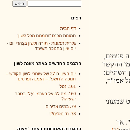
דפים
דף הבית
תמונות מכנס "ורוממנו מכל לשון"
גלרית תמונות - תורה ולשון בצָהֳרֵי יום -
יום עיון בחנוכה תשע"ד
ם,
קשר
התכנים החדשים באתר מענה לשון
ם:
יום העיון ה-27 של שוחרי לשון הקודש –
ר,
חנוכה ה'תשפ"ו – הזמנה ופרטים
161. נטל
160. מה לפועל הארמי "כָּל" בספר
ישעיהו?
ני
79. במים אדירים!
78. נד נוזלים?!
התגובות האחרונות באתר "מענה