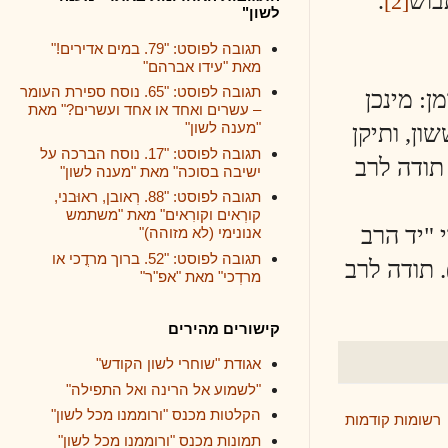
.
לשון"
תגובה לפוסט: "79. במים אדירים!"
מאת "עידו אברהם"
תגובה לפוסט: "65. נוסח ספירת העומר
כן
– עשרים ואחד או אחד ועשרים?" מאת
"מענה לשון"
יקן
תגובה לפוסט: "17. נוסח הברכה על
ישיבה בסוכה" מאת "מענה לשון"
תגובה לפוסט: "88. רְאובן, ראוּבני,
קורְאים וקורִאים" מאת "משתמש
רב
אנונימי (לא מזוהה)"
תגובה לפוסט: "52. ברוך מרדֳכי או
לרב
מרדְכי" מאת "אפ"ר"
קישורים מהירים
אגודת "שוחרי לשון הקודש"
"לשמוע אל הרינה ואל התפילה"
הקלטות מכנס "ורוממנו מכל לשון"
ודמות
תמונות מכנס "ורוממנו מכל לשון"