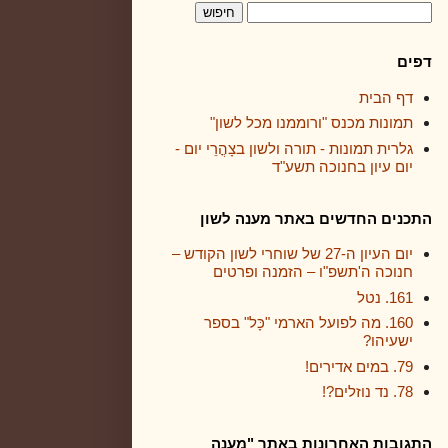
דפים
דף הבית
תמונות מכנס "ורוממנו מכל לשון"
גלרית תמונות - תורה ולשון בצָהֳרֵי יום -
יום עיון בחנוכה תשע"ד
התכנים החדשים באתר מענה לשון
יום העיון ה-27 של שוחרי לשון הקודש –
חנוכה ה'תשפ"ו – הזמנה ופרטים
161. נטל
160. מה לפועל הארמי "כָּל" בספר
ישעיהו?
79. במים אדירים!
78. נד נוזלים?!
התגובות האחרונות באתר "מענה