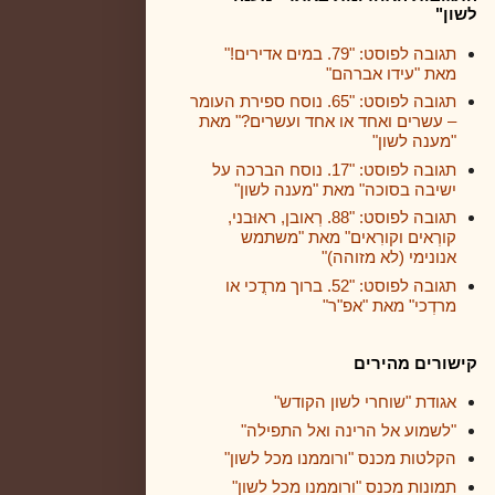
לשון"
תגובה לפוסט: "79. במים אדירים!"
מאת "עידו אברהם"
תגובה לפוסט: "65. נוסח ספירת העומר
– עשרים ואחד או אחד ועשרים?" מאת
"מענה לשון"
תגובה לפוסט: "17. נוסח הברכה על
ישיבה בסוכה" מאת "מענה לשון"
תגובה לפוסט: "88. רְאובן, ראוּבני,
קורְאים וקורִאים" מאת "משתמש
אנונימי (לא מזוהה)"
תגובה לפוסט: "52. ברוך מרדֳכי או
מרדְכי" מאת "אפ"ר"
קישורים מהירים
אגודת "שוחרי לשון הקודש"
"לשמוע אל הרינה ואל התפילה"
הקלטות מכנס "ורוממנו מכל לשון"
תמונות מכנס "ורוממנו מכל לשון"