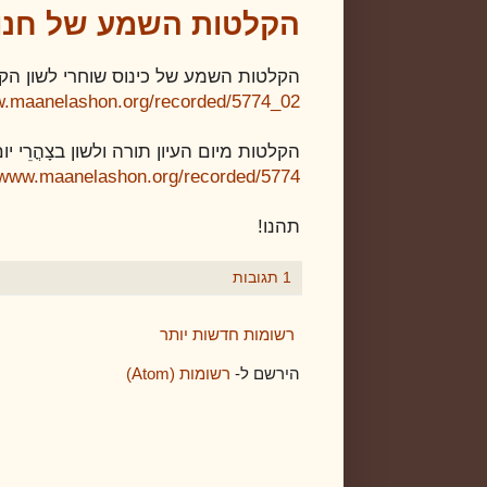
הקלטות השמע של חנוכ
הקלטות השמע של כינוס שוחרי לשון הקודש 8, י"ז בניסן ה'
w.maanelashon.org/recorded/5774_02
הקלטות מיום העיון תורה ולשון בצָהֳרֵי 
//www.maanelashon.org/recorded/5774
תהנו!
1 תגובות
רשומות חדשות יותר
הירשם ל-
רשומות (Atom)