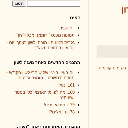
דפים
דף הבית
תמונות מכנס "ורוממנו מכל לשון"
גלרית תמונות - תורה ולשון בצָהֳרֵי יום -
יום עיון בחנוכה תשע"ד
התכנים החדשים באתר מענה לשון
ודמות
יום העיון ה-27 של שוחרי לשון הקודש –
חנוכה ה'תשפ"ו – הזמנה ופרטים
161. נטל
160. מה לפועל הארמי "כָּל" בספר
ישעיהו?
79. במים אדירים!
78. נד נוזלים?!
התגובות האחרונות באתר "מענה