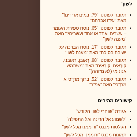
לשון"
תגובה לפוסט: "79. במים אדירים!"
מאת "עידו אברהם"
תגובה לפוסט: "65. נוסח ספירת העומר
– עשרים ואחד או אחד ועשרים?" מאת
"מענה לשון"
תגובה לפוסט: "17. נוסח הברכה על
ישיבה בסוכה" מאת "מענה לשון"
תגובה לפוסט: "88. רְאובן, ראוּבני,
קורְאים וקורִאים" מאת "משתמש
אנונימי (לא מזוהה)"
תגובה לפוסט: "52. ברוך מרדֳכי או
מרדְכי" מאת "אפ"ר"
קישורים מהירים
אגודת "שוחרי לשון הקודש"
"לשמוע אל הרינה ואל התפילה"
הקלטות מכנס "ורוממנו מכל לשון"
תמונות מכנס "ורוממנו מכל לשון"