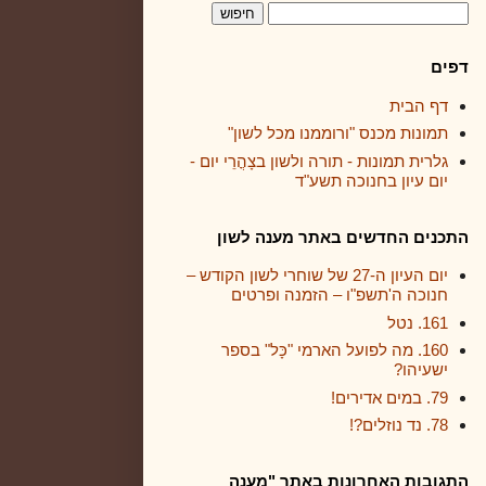
דפים
דף הבית
תמונות מכנס "ורוממנו מכל לשון"
גלרית תמונות - תורה ולשון בצָהֳרֵי יום -
יום עיון בחנוכה תשע"ד
התכנים החדשים באתר מענה לשון
יום העיון ה-27 של שוחרי לשון הקודש –
חנוכה ה'תשפ"ו – הזמנה ופרטים
161. נטל
160. מה לפועל הארמי "כָּל" בספר
ישעיהו?
79. במים אדירים!
78. נד נוזלים?!
התגובות האחרונות באתר "מענה