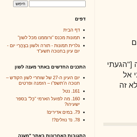
דפים
דף הבית
תמונות מכנס "ורוממנו מכל לשון"
גלרית תמונות - תורה ולשון בצָהֳרֵי יום -
יום עיון בחנוכה תשע"ד
עתי
התכנים החדשים באתר מענה לשון
יום העיון ה-27 של שוחרי לשון הקודש –
חנוכה ה'תשפ"ו – הזמנה ופרטים
161. נטל
160. מה לפועל הארמי "כָּל" בספר
ישעיהו?
79. במים אדירים!
78. נד נוזלים?!
התגובות האחרונות באתר "מענה