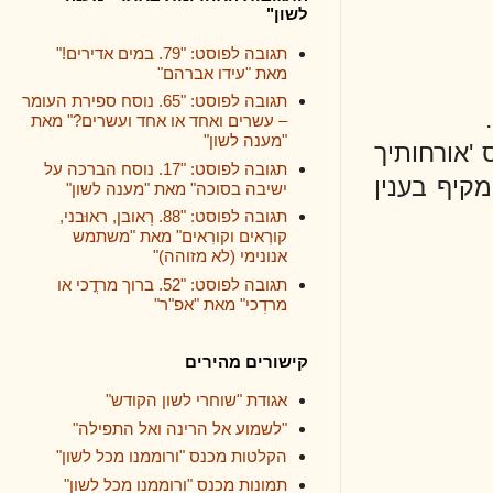
לשון"
תגובה לפוסט: "79. במים אדירים!"
מאת "עידו אברהם"
תגובה לפוסט: "65. נוסח ספירת העומר
– עשרים ואחד או אחד ועשרים?" מאת
"מענה לשון"
ותיך
תגובה לפוסט: "17. נוסח הברכה על
בענין
ישיבה בסוכה" מאת "מענה לשון"
תגובה לפוסט: "88. רְאובן, ראוּבני,
קורְאים וקורִאים" מאת "משתמש
אנונימי (לא מזוהה)"
תגובה לפוסט: "52. ברוך מרדֳכי או
מרדְכי" מאת "אפ"ר"
קישורים מהירים
אגודת "שוחרי לשון הקודש"
"לשמוע אל הרינה ואל התפילה"
הקלטות מכנס "ורוממנו מכל לשון"
תמונות מכנס "ורוממנו מכל לשון"