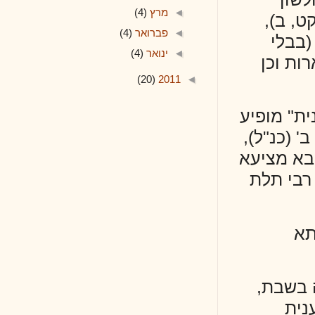
◄
מרץ
(4)
,
◄
פברואר
(4)
◄
ינואר
(4)
ן
(20)
2011
◄
פיע
ל),
יעא
לת
,