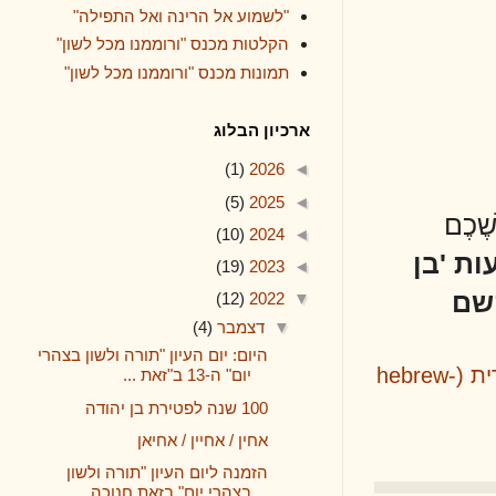
"לשמוע אל הרינה ואל התפילה"
הקלטות מכנס "ורוממנו מכל לשון"
תמונות מכנס "ורוממנו מכל לשון"
ארכיון הבלוג
(1)
2026
◄
(5)
2025
◄
(10)
2024
◄
ן
(19)
2023
◄
(12)
2022
▼
▼
דצמבר
(4)
היום: יום העיון "תורה ולשון בצהרי
מילים - פתרונות - האקדמיה ללשון העברית (hebrew-
יום" ה-13 ב"זאת ...
100 שנה לפטירת בן יהודה
אחין / אחיין / אחיאן
הזמנה ליום העיון "תורה ולשון
בצהרי יום" בזאת חנוכה...