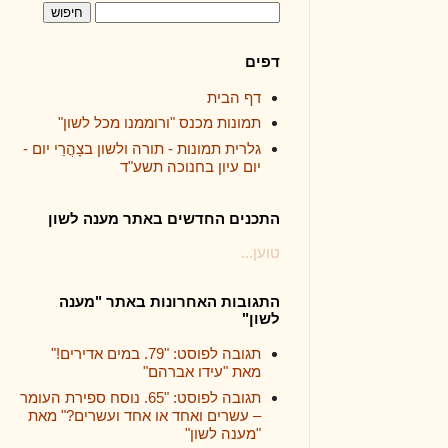
דפים
דף הבית
תמונות מכנס "ורוממנו מכל לשון"
גלרית תמונות - תורה ולשון בצָהֳרֵי יום -
יום עיון בחנוכה תשע"ד
התכנים החדשים באתר מענה לשון
טוען...
התגובות האחרונות באתר "מענה
לשון"
תגובה לפוסט: "79. במים אדירים!"
מאת "עידו אברהם"
תגובה לפוסט: "65. נוסח ספירת העומר
– עשרים ואחד או אחד ועשרים?" מאת
"מענה לשון"