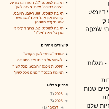
תגובה לפוסט: "17. נוסח הברכה על
ישיבה בסוכה" מאת "מענה לשון"
א:
תגובה לפוסט: "88. רְאובן, ראוּבני,
קורְאים וקורִאים" מאת "משתמש
אנונימי (לא מזוהה)"
מְחָ֖ה
תגובה לפוסט: "52. ברוך מרדֳכי או
מרדְכי" מאת "אפ"ר"
קישורים מהירים
אגודת "שוחרי לשון הקודש"
"לשמוע אל הרינה ואל התפילה"
ות
הקלטות מכנס "ורוממנו מכל לשון"
תמונות מכנס "ורוממנו מכל לשון"
ארכיון הבלוג
נות
(1)
2026
◄
(5)
2025
▼
נו
◄
דצמבר
(1)