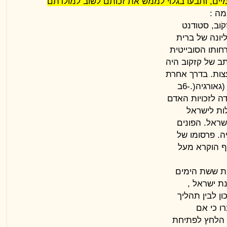
יים, ותבעו בגלוי לממש את זכותם לשוב
למולדתם
מה
:
זקֹוב, סטודנט
ונה של ברית
רחותו הסובייטית
תב של קזקוב היה
צות. בדרך אחרת
לות לישראל
ישראל. הפונים
ה. פרסומו של
ף הוקרא מעל
ת ששת הימים
נת ישראל
,
ון לבין תהליך
ו כי אם
ת הלחץ לפתיחת