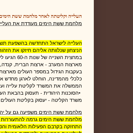
העלייה וקליטתה לאחר מלחמת ששת הימים
מלחמת ששת הימים מעודדת את העליי
העלייה לישראל התחדשה בהשפעת תו
הניצחון שנלוותה אליהם
חיזקו את הזהות
במחצית השנייה של שנות ה-60 הגיעו
מארצות
המערב - ארצות הברית, קנדה, 
בעקבות הגידול במספר העולים מארצות 
כלכלי מהמדינה, הוחלט לארגן מחדש את
הממשלה את המשרד לקליטת עלייה ועל
•
הסוכנות היהודית - תעסוק בהבאת העו
משרד הקליטה - יעסוק בקליטת העולים
.
מלחמת ששת הימים משפיעה גם על יהו
מלחמת ששת הימים גרמה להתעוררות ל
התחזקה בקרבם
הפעילות הלאומית והפכ