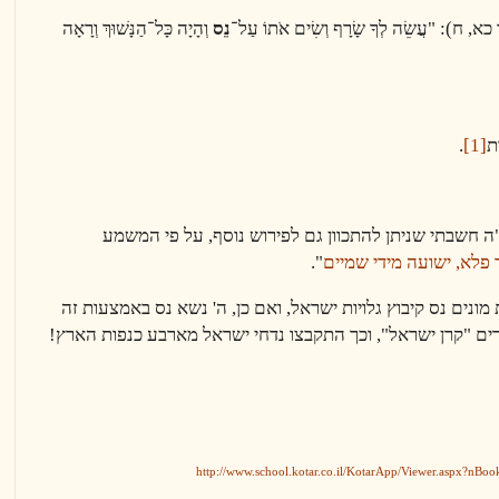
 "עֲשֵׂה לְךָ שָׂרָף וְשִׂים אֹתוֹ עַל־
נֵס
וְהָיָה כָּל־הַנָּשׁוּךְ וְרָאָה
ת
[1]
.
 חשבתי שניתן להתכוון גם לפירוש נוסף, על פי המשמע
 פלא, ישועה מידי שמיים
"
.
ים נס קיבוץ גלויות ישראל, ואם כן, ה' נשא נס באמצעות זה
ם "קרן ישראל", וכך התקבצו נדחי ישראל מארבע כנפות הארץ!
http://www.school.kotar.co.il/KotarApp/Viewer.aspx?n