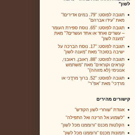
לשון"
תגובה לפוסט: "79. במים אדירים!"
מאת "עידו אברהם"
תגובה לפוסט: "65. נוסח ספירת העומר
– עשרים ואחד או אחד ועשרים?" מאת
"מענה לשון"
תגובה לפוסט: "17. נוסח הברכה על
ישיבה בסוכה" מאת "מענה לשון"
תגובה לפוסט: "88. רְאובן, ראוּבני,
קורְאים וקורִאים" מאת "משתמש
אנונימי (לא מזוהה)"
תגובה לפוסט: "52. ברוך מרדֳכי או
מרדְכי" מאת "אפ"ר"
קישורים מהירים
אגודת "שוחרי לשון הקודש"
"לשמוע אל הרינה ואל התפילה"
הקלטות מכנס "ורוממנו מכל לשון"
תמונות מכנס "ורוממנו מכל לשון"