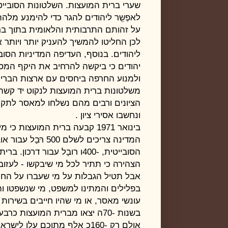
שערי ברית המועצות. השלטונות הסובייט
לאפְשְֵר ליהודים להגר כדי להימנע מלה
על זהותם התרבותית והלאומית בתוך בר
לכן החליטו להמשיך להעניק יותר ויותר 
ליהודים. בנוסף, העדיפה המדיניות הסוב
יהודים כי ביקשה להרחיב את היקף המ
ולמנוע החרפה ביחסים עם ארצות הברית
משלטונות ברית המועצות לנקוט יד קשה
הציונים ורבים מהם נשלחו למאסר לתקו
ונחשבו אסירי ציון
.
בינואר ‏1971 קבעה ברית המועצות כי מי שעוזבים את
המדינה צריכים לשלם ‏500 רּּבָל עבור אובדן האזרחות
הסובייטית, -400ו רובָל עבור דרכון. ברית המועצות
הצהירה כי תתיר לכל מי שיבקשו - לעזו
אבל תטיל הגבלות על מי שעברו על החו
בפלילים והמתינו למשפט, מי שנשפטו וה
עונשי מאסר, או מי שהיו חייבים בשירות 
בשנות -70ה יצאו מברית המועצות כרבע מיליון יהודים
אולם רק -160כ אלף מתוכם עלו לישראל. השאר העדיפו