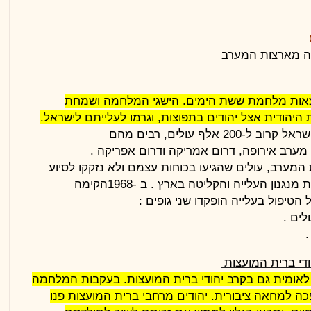
ה
מארצות המערב
צאות מלחמת ששת
הימים. הישגי המלחמה ושמחת
 היהודית אצל יהודים בתפוצות, וגרמו
לעלייתם לישראל.
לישראל קרוב ל-200 אלף עולים, רבים מהם
מערב אירופה, דרום
אמריקה ודרום אפריקה
.
המערב, עולים
שהגיעו בכוחות עצמם ולא נזקקו לסיוע
 מנגנון העלייה והקליטה בארץ
.
ב
1968-
הקימה
הטיפול בעלייה הופקדו שני גופים
:
לים
.
די
ברית המועצות
אומית גם בקרב
יהודי ברית המועצות. בעקבות המלחמה
ה למחאה ציבורית. יהודים
מרחבי ברית המועצות פנו