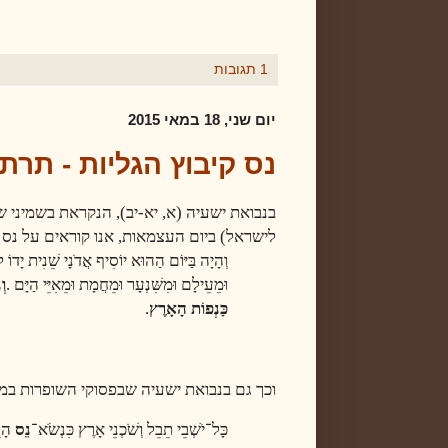
1 תגובות
יום שני, 18 במאי 2015
נס קיבוץ הגליות - תר
בנבואת ישעיה (א, יא-יב), הנקראת בשמיני 
לישראל) ביום העצמאות, אנו קוראים על נס ק
וְהָיָה בַּיּוֹם הַהוּא יוֹסִיף אֲדֹנָי שֵׁנִית יָדוֹ 
וּמֵעֵילָם וּמִשִּׁנְעָר וּמֵחֲמָת וּמֵאִיֵּי הַיָּם
.
וְ
כַּנְפוֹת הָאָרֶץ
.
וכך גם בנבואת ישעיה שבפסוקי השופרות במוס
כָּל־יֹשְׁבֵי תֵבֵל וְשֹׁכְנֵי אָרֶץ כִּנְשֹׂא־
נֵס
הָר