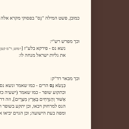
כמובן, פשט המילה "נֵס" בפסוקי מקרא אלה ה
וכך מפרש רש"י:
נשא נס - פירקא בלע"ז [
]
=מוט; ר"מ קטן
את גליות ישראל מנחה לו
:
וכך מבאר רד"ק:
כִּנְשֹׂא
נֵס
הרים - כמו שאמר ונשא נס 
וכתקוע שופר - כמו שאמר (ישעיה כז, יג): וְהָיָה
אַשּׁוּר וְהַנִּדָּחִים בְּאֶרֶץ מִצְרָ
הנס למרחוק ויבאו, וכן יתקע בשופר ו
ומפה בעת הישועה; וכן הגוים יביאו 