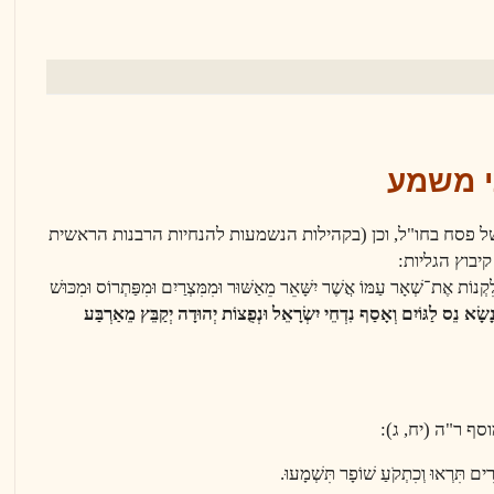
תי משמע
של פסח
בחו"ל, וכן (בקהילות הנשמעות להנחיות הרבנות הראשית
יבוץ הגליות
:
לִקְנוֹת אֶת־שְׁאָר עַמּוֹ אֲשֶׁר יִשָּׁאֵר מֵאַשּׁוּר וּמִמִּצְרַיִם וּמִפַּתְרוֹס וּמִכּוּשׁ
נָשָׂא נֵס לַגּוֹיִם וְאָסַף נִדְחֵי יִשְׂרָאֵל וּנְפֻצוֹת יְהוּדָה יְקַבֵּץ מֵאַרְבַּע
ף ר"ה (יח, ג):
ִים תִּרְאוּ וְכִתְקֹעַ שׁוֹפָר תִּשְׁמָעוּ.