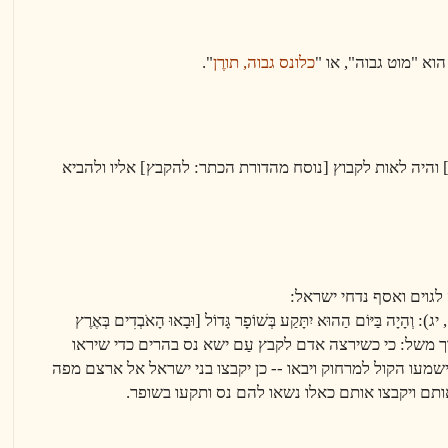
וא "מוט גבוה", או "
כלונס
גבוה, תורֶן
".
 והיה לאות לקבוץ [נוסח מהדורת הכתר: להקבץ] אליו ולהביא
לגוים ואסף נדחי ישראל
:
 בַּיּוֹם הַהוּא יִתָּקַע בְּשׁוֹפָר גָּדוֹל [וּבָאוּ הָאֹבְדִים בְּאֶרֶץ
יִם], וזה דרך משל: כי כשירצה אדם לקבץ עַם ישא נס בהרים כדי שיראו
ישמעו הקול למרחוק ויבאו -- כן יקבצו בני ישראל אל ארצם מפה
אותם ויקבצו אותם כאלו נשאו להם נס ותקעו בשופר.