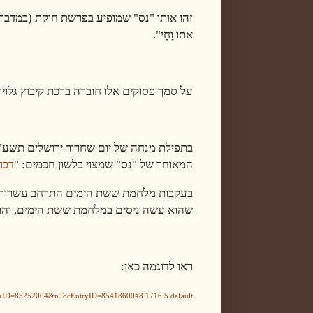
זהו אותו "נס" שמופיע בפרשת חוקת (במדבר כא, ח):
אֹתוֹ וָחָי".
על סמך פסוקים אלו חוברה ברכת קיבוץ גלויו
בתפילת מנחה של יום שחרור ירושלים תשע"ה
המאוחר של "נס" שמצוי בלשון חכמים: "
דבר
בעקבות מלחמת ששת הימים התרחב עשרות מונ
שהוא עשה ניסים במלחמת ששת הימים, והרי
ראו לדוגמה כאן:
BookID=85252004&nTocEntryID=85418600#8.1716.5.default