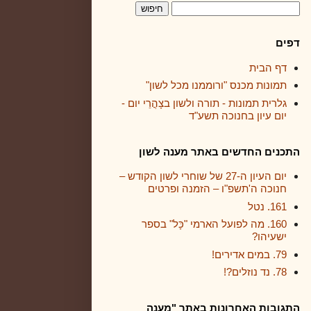
דפים
דף הבית
תמונות מכנס "ורוממנו מכל לשון"
גלרית תמונות - תורה ולשון בצָהֳרֵי יום -
יום עיון בחנוכה תשע"ד
התכנים החדשים באתר מענה לשון
יום העיון ה-27 של שוחרי לשון הקודש –
חנוכה ה'תשפ"ו – הזמנה ופרטים
161. נטל
160. מה לפועל הארמי "כָּל" בספר
ישעיהו?
79. במים אדירים!
78. נד נוזלים?!
התגובות האחרונות באתר "מענה