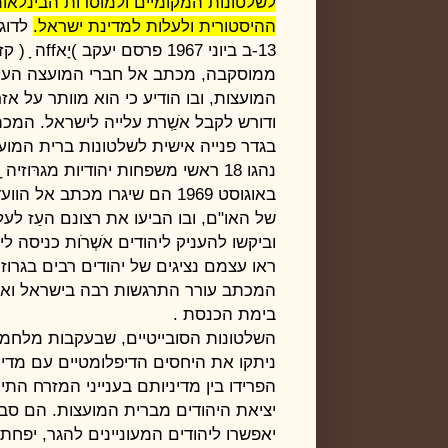
לשלטונות המקומיים ולמוסדות
הבינלאומ
ההיסטורית ולעלות למדינת ישראל.
לדוג
-13
ב ביוני ‏1967 פרסם יעקב )יָא‏
ff
ה ָ ( ק
ממוסקבה, מכתב אל חברי המועצה העלי
המועצות, ובו הודיע כי הוא מוותר על אז
ודורש לקבל אׁשְַרת עלייה לישראל. המכ
בגדר פנייה אישית לשלטונות ברית המוע
נהגו ‏18 ראשי משפחות יהודיות מגרּוזיה ָ (גאורגיה(.-6ב
באוגוסט ‏1969 הם שיגרו מכתב אל הוועדה לזכויות האדם
של האו"ם, ובו הביעו את רצונם העַז לע
וביקשו להעניק ליהודים אׁשְרֹות כניסה ל
ראו עצמם נציגים של יהודים רבים בגרוזי
המכתב עורר התרגשות רבה בישראל וא
בימת הכנסת
.
השלטונות הסובייטיים, שבעקבות מלחמ
ניתקו את היחסים הדיפלומטיים עם מדי
הפרידו בין מדיניותם בענייני המזרח התיכ
יציאת היהודים מברית המועצות. הם סבר
יאפשרו ליהודים המעוניינים להגר, יפח