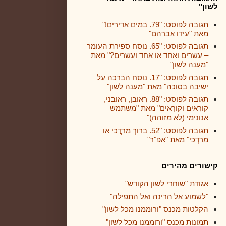
לשון"
תגובה לפוסט: "79. במים אדירים!"
מאת "עידו אברהם"
תגובה לפוסט: "65. נוסח ספירת העומר
– עשרים ואחד או אחד ועשרים?" מאת
"מענה לשון"
תגובה לפוסט: "17. נוסח הברכה על
ישיבה בסוכה" מאת "מענה לשון"
תגובה לפוסט: "88. רְאובן, ראוּבני,
קורְאים וקורִאים" מאת "משתמש
אנונימי (לא מזוהה)"
תגובה לפוסט: "52. ברוך מרדֳכי או
מרדְכי" מאת "אפ"ר"
קישורים מהירים
אגודת "שוחרי לשון הקודש"
"לשמוע אל הרינה ואל התפילה"
הקלטות מכנס "ורוממנו מכל לשון"
תמונות מכנס "ורוממנו מכל לשון"