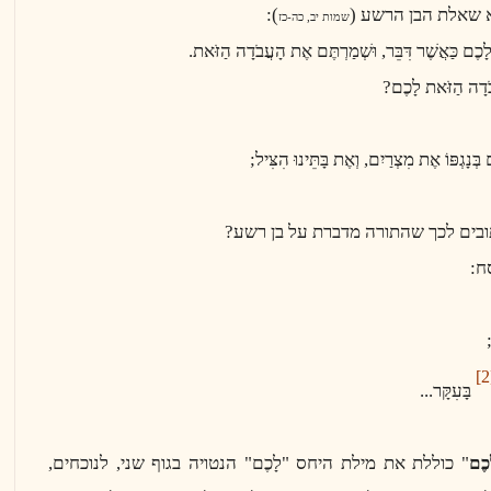
 שאלת הבן הרשע (
):
שמות יב, כה-כז
לָכֶם כַּאֲשֶׁר דִּבֵּר, וּשְׁמַרְתֶּם אֶת הָעֲבֹדָה הַזֹּאת.
ֲבֹדָה הַזֹּאת לָכֶם?
 בְּנָגְפּוֹ אֶת מִצְרַיִם, וְאֶת בָּתֵּינוּ הִצִּיל;
ובים לכך שהתורה מדברת על בן רשע?
ח:
[2
בָּעִקָּר...
כֶם
" כוללת את מילת היחס "לָכֶם" הנטויה בגוף שני, לנוכחים,