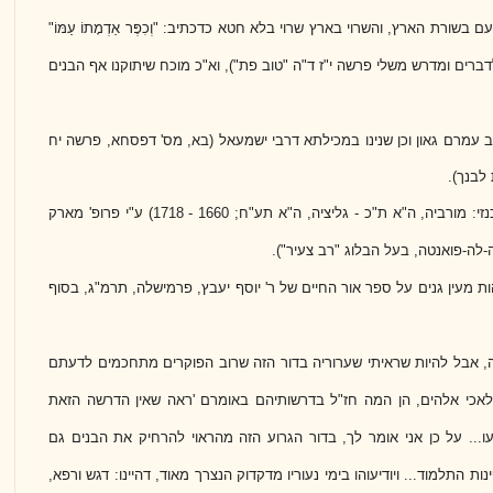
בשורת הארץ, והשרוי בארץ שרוי בלא חטא כדכתיב: "וְכִפֶּר אַדְמָתוֹ עַמּוֹ"
דברים ומדרש משלי פרשה י"ז ד"ה "טוב פת"), וא"כ מוכח שיתוקנו אף הבנים
 רב עמרם גאון וכן שנינו במכילתא דרבי ישמעאל (בא, מס' דפסחא, פרשה יח
לבנך).
ביאור זה מובא בשם ה"חכם צבי" (רבי צבי אשכנזי: מורביה, ה"א ת"כ - גליציה, ה"א תע"ח; 1660 - 1718) ע"י פרופ' מארק
ה-לה-פואנטה, בעל הבלוג "רב צעיר").
הות מעין גנים על ספר אור החיים של ר' יוסף יעבץ, פרמישלה, תרמ"ג, בסוף
ה, אבל להיות שראיתי שערוריה בדור הזה שרוב הפוקרים מתחכמים לדעתם
אכי אלהים, הן המה חז"ל בדרשותיהם באומרם 'ראה שאין הדרשה הזאת
... על כן אני אומר לך, בדור הגרוע הזה מהראוי להרחיק את הבנים גם
ת התלמוד... ויודיעוהו בימי נעוריו מדקדוק הנצרך מאוד, דהיינו: דגש ורפא,