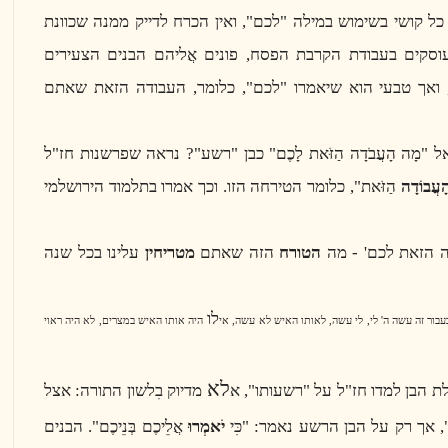
ל קושי בשימוש במילה "לכם", ואין הכרח לדייק ממנה שכוונת
וסקים בעבודת הקרבת הפסח, פונים אֲליהם הבנים הצעירים
 ואך טבעי הוא שיאמרו "לכם", כלומר, העבודה הזאת שאתם
"מָה הָעֲבֹדָה הַזֹּאת לָכֶם" כבן "רשע"? נראה שפרשנות חז"ל
ָעֲבוֹדָה
הַזֹּאת", כלומר הטירחה הזו. וכך אמרו בתלמוד הירושלמי
ה הזאת לכם' - מה
הטורח
הזה שאתם
מטריחין
עלינו בכל שנה
לו
עבור זה עשה ה' לי, לי עשה, לאותו האיש לא עשה, אי
היה אותו האיש במצרים, לא היה ראוי
לא
 הבן למדו חז"ל על "רשעותו", א
מדיוק בִלשון התורה: אצל
ָ", אך רק על הבן הרשע נאמר: "כִּי
יֹאמְרוּ
אֲלֵיכֶם בְּנֵיכֶם". הבנים