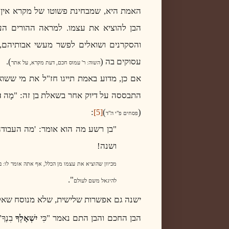
האמת היא, שמבחינת פשוטו של מקרא אין כ
הבן להוציא את עצמו. למראה ההורים הע
והסקרנים ושואלים לפשר מעשי אבותיהם,
עסוקים בה (
).
השוה: ר' עמוס חכם, דעת מקרא, על אתר
אם כן, מדוע באמת תייגו חז"ל את מי ששואל 
התבססה על דיוק אחר בשאלת בן זה: "מָה
ה
:
)
(
[5]
פסחים פ"י ה"ד
"בן רשע מה הוא אומר: 'מה העבוד
ושנה!
מכיוון שהוציא את עצמו מן הכלל, אף אתה אומר לו: ב
".
להיגאל משם לעולם
ישנה גם אפשרות שלישית, שלא מנוסח שאלת
הבן החכם והבן התם נאמר "כִּי
יִשְׁאָלְךָ
בִנְך