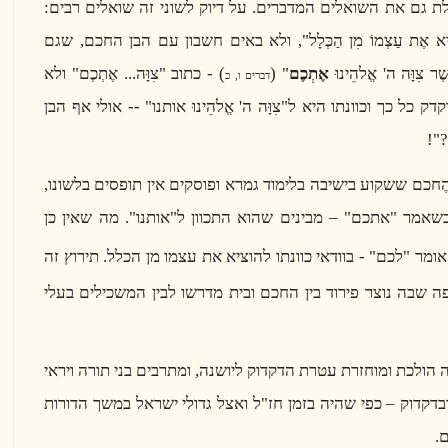
לת גם את השואלים המדברים. על דיוק לשוני זה שואלים רבים:
א אֶת עַצְמוֹ מִן הַכְּלָל", ולא באים חשבון עם הבן החכם, שגם
ֶר צִוָּה ה' אֱלהֵינוּ
אֶתְכֶם
" (
) - כתוב "צִוָּה... אֶתְכֶם" ולא
דברים ו, כ
ל כך וכוונתו היא ל"צִוָּה ה' אֱלהֵינוּ אותנו" -- אולי אף הבן
?"!
חכם ששקוע בישיבה בלימוד גמרא ופוסקים אין תופסים בלשונו,
כשאמר "אתכם" – מבינים שהוא התכוון ל"אותנו". מה שאין כן
אומר "לכם" - בוודאי כוונתו להוציא את עצמו מן הכלל. תירוץ זה
 שבה נוצר פירוד בין החכם ובית מדרשו לבין המשכילים בעלי
שבה הולכת ומוחזרת עטרת הדקדוק ליושנה, ומתרבים בני תורה ויראי
דקדוק – כפי שהיה בזמן חז"ל ואצל גדולי ישראל במשך הדורות
.