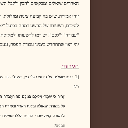
האחרים שואלים ומבקשים להבין ולקבל תשובה, 
זוהי אמירה, שיש בה קביעה צינית ומזלזלת,
לסיכום, רשעותו של הרשע רמוזה בפועל "יאמ
"עבודה" ו"לכם", יש רמז לרשעותו ולמאיסתו 
יהי רצון שתתחדש בימינו עבודת הפסח, ונעבו
הערות:
[1]
רבים שואלים על פירוש רש"י כאן, שעמ"י הודו 
ז"ל:
"וְהָיָה כִּי יֹאמְרוּ אֲלֵיכֶם בְּנֵיכֶם מָה הָעֲבֹדָה הַז
על בשורת הגאולה וביאת הארץ ובשורת הבנ
ולכאורה קשה שהרי הבנים הללו שואלים
הבנים?