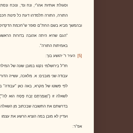
וסגולת אותיות אהו"י, ונח ונד, ונוכח ונס
התורה, התורה תלמדהו דעת כל פינות חכמ
ובהמשך מביא בשם החת"ם סופר ש"חכמת הדקדוק" 
"הגם שהיא היתה אהובה בדורות הראשוני
באמיתות התורה".
[5]
העיר ר' יהושע בוך:
חז"ל בירושלמי נקטו במובן שונה של המיל
עבודה שני מובנים: א. מלאכה, עשייה הדורש
לפי פשוטו של מקרא, באה כאן "עבודה" ב
לשאלה זו ("וַאֲמַרְתֶּם זֶבַח פֶּסַח הוּא
בדרשתם את התשובה שבכתוב מן השאלה הזו
ועדיין לא מובן במה הוציא הרשע את עצמו 
אפ"ר: