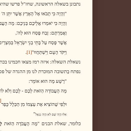
נתבונן בשאלה הראשונה, שחז"ל פרשו שהיא
"וְהָיָה כִּי תָבֹאוּ אֶל הָאָרֶץ אֲשֶׁר יִתֵּן ה' 
וְהָיָה כִּי יֹאמְרוּ אֲלֵיכֶם בְּנֵיכֶם: מָה הָע
וַאֲמַרְתֶּם: זֶבַח פֶּסַח הוּא לַה',
אֲשֶׁר פָּסַח עַל בָּתֵּי בְנֵי יִשְׂרָאֵל בְּמִצְרַיִם
וַיִּקֹּד הָעָם וַיִּשְׁתַּחֲווּ"
.
[1]
נשאלת השאלה: איזה רמז מצאו חכמינו בכת
נפתח בַתשובה המוכרת לנו מן ההגדה של פס
"רָשָׁע מָה הוּא אוֹמֵר:
מָה הָעֲבוֹדָה הַזֹּאת לָכֶם - לָכֶם וְלֹא לוֹ;
]
וּלְפִי שֶׁהוֹצִיא אֶת עַצְמוֹ מִן הַכְּלָל כָּפַר
"
אִלּוּ הָיָה שָׁם לֹא הָיָה נִגְאָל
כלומר, שאלת הבנים "מָה הָעֲבֹדָה הַזֹּאת
לָ