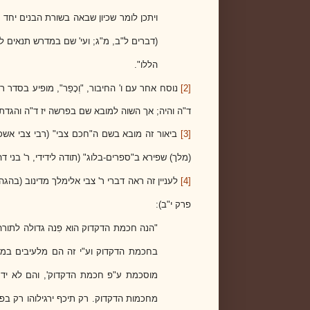
ויתכן לומר שכיון שבאה בשורת הבנים יחד עם 
(דברים ל"ב, מ"ג; ועי' שם במדרש תנאים ל
הללו".
[2]
נוסח אחר עם ו' החיבור, "וְכָפַר", מופיע בסדר
ד"ה והיה; אך השוה למובא שם בפרשה יז ד"ה והגדת 
[3]
(מלך) שפירא ב"ספרים-בלוג" (תודה לידידי, ר' בני ד
[4]
לעניין זה ראה דברי ר' צבי אלימלך מדינוב (בהג
פרק י"ב):
"הנה חכמת הדקדוק הוא פִנה גדולה לתור
בחכמת הדקדוק וע"י זה הם מלעיבים במל
מוסכמת ע"פ חכמת הדקדוק', והם לא ידעו
מחכמות הדקדוק. רק תיכף ירגילוהו רק בפינו