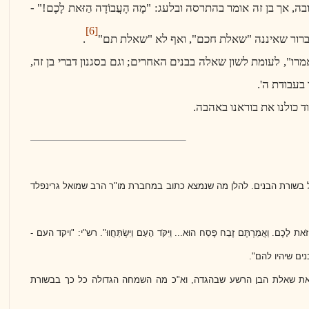
אך בן זה אומר בהתרסה ובלעג: "מָה הָעֲבוֹדָה הַזּאת לָכֶם!" -
[6]
 וברור שאיננה "שאלת חכם", ואף לא "שאלת תם"
.
רו", לעומת לשון שאלה בבנים האחרים; וגם בסגנון דברי בן זה,
בעבודת ה'.
ד כולנו את בוראנו באהבה.
על בשורת הבנים. להלן מה שנמצא כתוב במחברת מו"ר הרב שמואל גרינפלד
ֹּאת לָכֶם. וַאֲמַרְתֶּם זֶבַח פֶּסַח הוּא... וַיִּקֹּד הָעָם וַיִּ
שׂ
ְתַּחֲווּ". רש"י: "
ויקד העם -
ים שיהיו להם
".
 את שאלת הבן הרשע שבהגדה, וא"כ מה השמחה הגדולה כל כך בבשורת