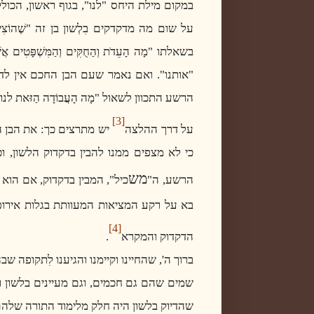
במקום מילת היחס "לנו", בגוף ראשון, הכול
על שום מה מדקדקים בִלְשון בן זה "שֶׁהוֹצִי
בשאלתו "מָה הָעֵדֹת וְהַחֻקִּים וְהַמִּשְׁפָּטִים אֲשׁ
"אותנו". ואם נאמר שעם הבן החכם אין לדקדק כ
הרשע התכוון לשאול "מָה הָעֲבוֹדָה הַזּאת לנו
[3]
על דרך ההלצה
יש מתרצים כך: את הבן הֶ
כי לא מצפים ממנו להבין בדקדוק הלשון, ו
מש
הרשע, ה"
כיל", המבין בדקדוק, אם הוא 
בא על רקע המציאות המעוותת בגלות אירופה
[4]
הדקדוק והמקרא
.
ברוך ה', שהחיינו וקיימנו והגיענו לִתקופה 
שמים שהם גם חכמים, וגם מעיינים בלשון וב
שהדיוק בלשון היה חלק מלימוד התורה שלהם