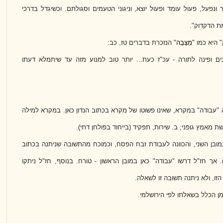
תר ונפעל, פעול עומד ופעול יוצא, וניגוני הטעמים וסגולתם. וכשיגדל בדרכי
ת הדקדוק".
היא כמו "
מַצֵּבָה
" הנזכרת בדברים טז, כב:
ם ופינה לתורה - עכ"ז כעת... יותר טוב למנוע מזה עד שיתמלא דעתו
ה "עבודה" במקרא, שאינו פשוטו של מקרא בכתוב הנדון כאן. במקרא למילה
ת מאמץ גופני; ב. שירות, תפקיד (בייחוד בפולחן דתי).
מובן השני, והכוונה לעבודת זבח הפסח, וכמוכח מהתשובה שניתנה בכתוב
 לַה'"). אך חז"ל דרשו "עבודה" כאן במובן הראשון - טורח. בנוסף, חז"ל ניתקו
, ולא ניתנה תשובה זו לשאלה.
מן הכלל בשאלתו לפי הירושלמי.