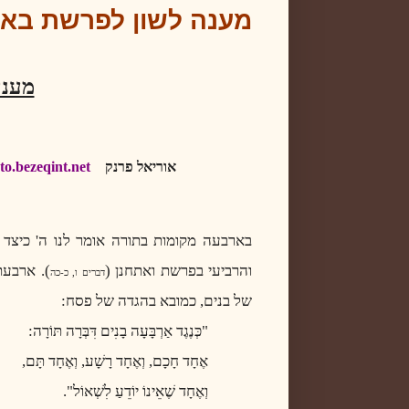
מענה לשון לפרשת בא
מענה
אוריאל פרנק
o.bezeqint.net
בארבעה מקומות בתורה אומר לנו ה' כיצד 
והרביעי בפרשת ואתחנן (
). ארבעת
דברים ו, כ-כה
של בנים, כמובא בהגדה של פסח:
"כְּנֶגֶד אַרְבָּעָה בָנִים דִּבְּרָה תּוֹרָה:
אֶחָד חָכָם, וְאֶחָד רָשָׁע, וְאֶחָד תָּם,
וְאֶחָד שֶׁאֵינוֹ יוֹדֵעַ לִשְׁאוֹל".