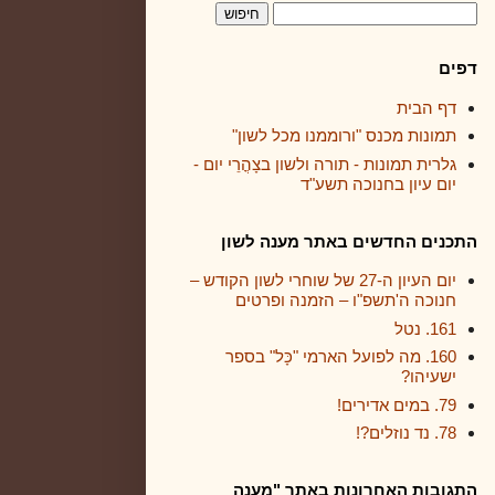
דפים
דף הבית
תמונות מכנס "ורוממנו מכל לשון"
גלרית תמונות - תורה ולשון בצָהֳרֵי יום -
יום עיון בחנוכה תשע"ד
התכנים החדשים באתר מענה לשון
יום העיון ה-27 של שוחרי לשון הקודש –
חנוכה ה'תשפ"ו – הזמנה ופרטים
161. נטל
160. מה לפועל הארמי "כָּל" בספר
ישעיהו?
79. במים אדירים!
78. נד נוזלים?!
התגובות האחרונות באתר "מענה